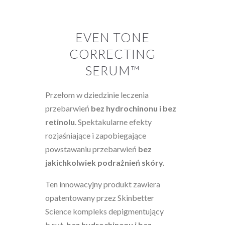
Numer telefonu ( do potwierdzenia wizyty)
EVEN TONE
CORRECTING
Sugerowana data wizyty
SERUM™
Przełom w dziedzinie leczenia
Sugerowana godzina wizyty
przebarwień
bez hydrochinonu i bez
retinolu
. Spektakularne efekty
rozjaśniające i zapobiegające
Treść wiadomości
powstawaniu przebarwień
bez
jakichkolwiek podrażnień skóry.
Ten innowacyjny produkt zawiera
opatentowany przez Skinbetter
Science kompleks depigmentujący
Wyślij zapytanie
b.r.y.t.
bez hydrochinonu i bez