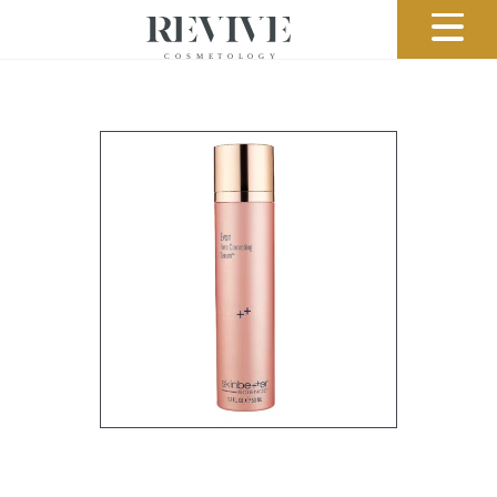
Umów się na wizytę
Wysłanie wypełnionego formularza, nie
gwarantuje jeszcze wizyty.
Skontaktujemy się z Państwem w celu jej
potwierdzenia
Imię
Adres mailowy